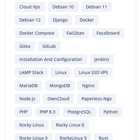
Cloud Vps
Debian 10
Debian 11
Debian 12
Django
Docker
Docker Compose
Fail2ban
Focalboard
Gitea
GitLab
Installation And Configuration
Jenkins
LAMP Stack
Linux
Linux SSD VPS
MariaDB
MongoDB
Nginx
Node.js
OwnCloud
Paperless-Ngx
PHP
PHP 8.3
PostgreSQL
Python
Rocky Linux
Rocky Linux 8
Rocky Linux 9
RockyLinux 9
Rust